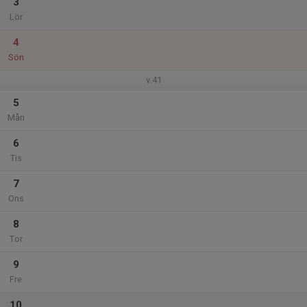
3
Lör
4
Sön
v.41
5
Mån
6
Tis
7
Ons
8
Tor
9
Fre
10