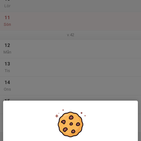
Lör
11
Sön
v.42
12
Mån
13
Tis
14
Ons
15
Tor
16
Fre
17