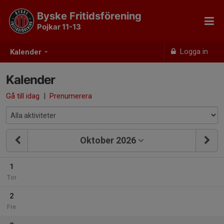
Byske Fritidsförening
Pojkar 11-13
Logga in
Kalender
Kalender
Gå till idag
|
Prenumerera
Oktober 2026
1
Tor
2
Fre