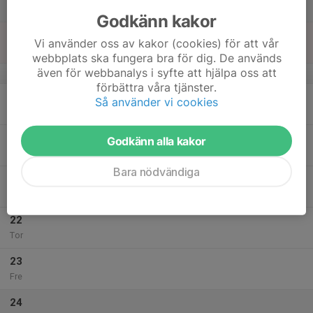
Lör
Godkänn kakor
18
Vi använder oss av kakor (cookies) för att vår
Sön
webbplats ska fungera bra för dig. De används
även för webbanalys i syfte att hjälpa oss att
v.43
förbättra våra tjänster.
19
Så använder vi cookies
Mån
20
Godkänn alla kakor
Tis
Bara nödvändiga
21
Ons
22
Tor
23
Fre
24