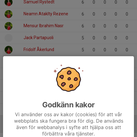
Samuel Rystedt
6
0
0
0
0
Neamn Ataklty Rezene
6
0
0
0
0
Mensur Ibrahim Nasr
6
0
0
0
0
Jack Partapuoli
5
0
0
0
0
Fridolf Åkerlund
5
0
0
0
0
Elton Ceder
6
0
0
0
0
Elliott Viklund
5
0
0
0
0
Dinoy Weldeghirghis
4
0
0
0
0
Daniel Weldeghirghis
5
0
0
0
0
Godkänn kakor
Abdullahi Abdiasis Aden
6
0
0
0
0
Vi använder oss av kakor (cookies) för att vår
webbplats ska fungera bra för dig. De används
även för webbanalys i syfte att hjälpa oss att
MÅLVAKTER
förbättra våra tjänster.