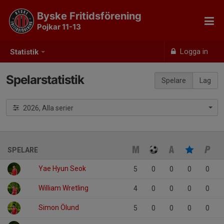
Byske Fritidsförening
Pojkar 11-13
Logga in
Statistik
Spelarstatistik
Spelare
Lag
2026, Alla serier
SPELARE
Yae Hyun Seok
5
0
0
0
0
William Wretling
4
0
0
0
0
Simon Ölund
5
0
0
0
0