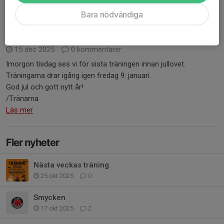
Bara nödvändiga
Jullov!
15 dec 2025
0 kommentarer
Imorgon tisdag ses vi för sista träningen innan jullovet.
Träningarna drar igång igen fredag 9: januari.
God jul och gott nytt år!
/Tränarna
Läs mer
Fler nyheter
Nästa veckas träning
25 okt 2025
0
Smycken
17 okt 2025
2