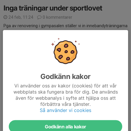
Inga träningar under sportlovet
24 feb, 11:24
0 kommentarer
Pga av renovering i gympasalen ställer vi in innebandyträningarna
under sportlovet.
Hoppas alla får ett härligt lov med massor av annan rörelse
istället.
Mvh Tränarna
Läs mer
Godkänn kakor
Sammandraget 17/1
Vi använder oss av kakor (cookies) för att vår
12 jan, 17:51
3 kommentarer
webbplats ska fungera bra för dig. De används
Hej föräldrar.
även för webbanalys i syfte att hjälpa oss att
förbättra våra tjänster.
På lördag har vi sammandrag hemma. Sammandraget håller på
Så använder vi cookies
mellan 10 och cirka 14.15. Det är fem matcher som spelas. Våra
matcher är 10.00 och 12.30. Vi har samling 09.00.
Vi behöver föräldrar som ska sitta i...
Godkänn alla kakor
Läs mer