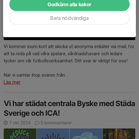
Godkänn alla kakor
Bara nödvändiga
Vi kommer inom kort att skicka ut anonyma enkäter via mail, för
att ta reda på vad våra spelare, vårdnadshavare och ledare
tycker om vår fotbollsverksamhet. Ditt svar är viktigt för oss!
När vi samlar ihop svaren från...
Läs mer
Vi har städat centrala Byske med Städa
Sverige och ICA!
7 okt 2024
0 kommentarer