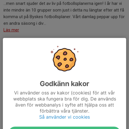
...men snart sjuder det av liv på fotbollsplanerna igen! I år har vi
inte mindre än 10 grupper som just i detta nu längtar efter att få
komma ut på Byskes fotbollsplaner. Vårt damlag peppar upp för
en andra säsong i div...
Läs mer
Enkätundersökning inom fotbollen!
15 okt 2024
0 kommentarer
Godkänn kakor
Vi använder oss av kakor (cookies) för att vår
webbplats ska fungera bra för dig. De används
även för webbanalys i syfte att hjälpa oss att
förbättra våra tjänster.
Så använder vi cookies