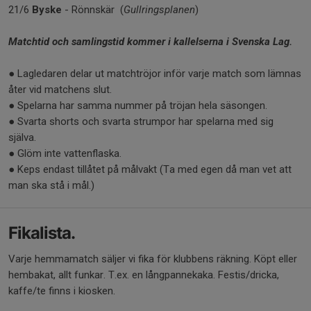
21/6
Byske
- Rönnskär (
Gullringsplanen
)
Matchtid och samlingstid kommer i kallelserna i Svenska Lag.
● Lagledaren delar ut matchtröjor inför varje match som lämnas
åter vid matchens slut.
● Spelarna har samma nummer på tröjan hela säsongen.
● Svarta shorts och svarta strumpor har spelarna med sig
själva.
● Glöm inte vattenflaska.
● Keps endast tillåtet på målvakt (Ta med egen då man vet att
man ska stå i mål.)
Fikalista.
Varje hemmamatch säljer vi fika för klubbens räkning. Köpt eller
hembakat, allt funkar. T.ex. en långpannekaka. Festis/dricka,
kaffe/te finns i kiosken.