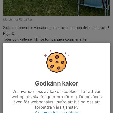
Match mot Rönnskär.
Sista matchen för vårsäsongen är avslutad och det med bravur!
Heja 👏
Tider och kallelser till höstomgången kommer efter
semestertider.
I morgon, måndag 22/6, kör vi en sista träning innan uppehåll. Vi
börjar med träning...
Läs mer
Godkänn kakor
Match i regnet!
Vi använder oss av kakor (cookies) för att vår
14 jun, 20:01
0 kommentarer
webbplats ska fungera bra för dig. De används
även för webbanalys i syfte att hjälpa oss att
förbättra våra tjänster.
Så använder vi cookies