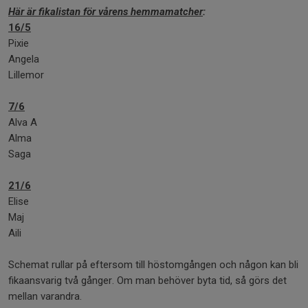
Här är fikalistan för vårens hemmamatcher
:
16/5
Pixie
Angela
Lillemor
7/6
Alva A
Alma
Saga
21/6
Elise
Maj
Aili
Schemat rullar på eftersom till höstomgången och någon kan bli
fikaansvarig två gånger. Om man behöver byta tid, så görs det
mellan varandra.