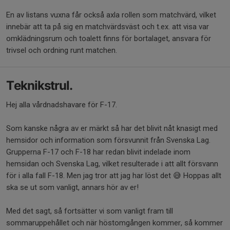
En av listans vuxna får också axla rollen som matchvärd, vilket
innebär att ta på sig en matchvärdsväst och t.ex. att visa var
omklädningsrum och toalett finns för bortalaget, ansvara för
trivsel och ordning runt matchen.
Teknikstrul.
Hej alla vårdnadshavare för F-17.
Som kanske några av er märkt så har det blivit nåt knasigt med
hemsidor och information som försvunnit från Svenska Lag.
Grupperna F-17 och F-18 har redan blivit indelade inom
hemsidan och Svenska Lag, vilket resulterade i att allt försvann
för i alla fall F-18. Men jag tror att jag har löst det 😅 Hoppas allt
ska se ut som vanligt, annars hör av er!
Med det sagt, så fortsätter vi som vanligt fram till
sommaruppehållet och när höstomgången kommer, så kommer