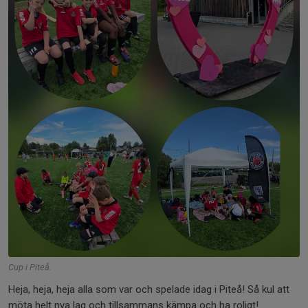
Cup i Piteå.
Heja, heja, heja alla som var och spelade idag i Piteå! Så kul att
möta helt nya lag och tillsammans kämpa och ha roligt!