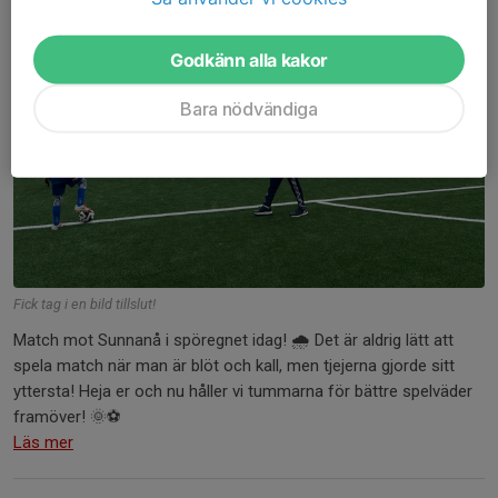
Godkänn alla kakor
Bara nödvändiga
Fick tag i en bild tillslut!
Match mot Sunnanå i spöregnet idag! 🌧 Det är aldrig lätt att
spela match när man är blöt och kall, men tjejerna gjorde sitt
yttersta! Heja er och nu håller vi tummarna för bättre spelväder
framöver! 🌞⚽️
Läs mer