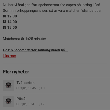
Nu har vi äntligen fått spelschemat för cupen på lördag 13/6.
Som ni förhoppningsvis ser, så är våra matcher följande tider:
Kl 12.30
Kl 14.00
Kl 15.00
Matcherna är 1x25 minuter.
Obs! Vi ändrar därför samlingstiden på...
Läs mer
Fler nyheter
Två serier.
9 jun, 11:45
0
Piteå
7 jun, 19:43
2