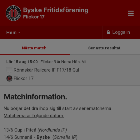
Byske Fritidsförening
Flickor 17
Logga in
Hem
Nästa match
Senaste resultat
Lör 15 aug 15:00
- Flickor 9 år Norra Höst Vit
Rönnskär Railcare IF F17/18 Gul
Flickor 17
Matchinformation.
Nu börjar det dra ihop sig till start av seriematcherna.
Matcherna är följande datum:
13/6 Cup i Piteå
(Nordlunda IP)
14/6 Sunnanå -
Byske
(
Sörvalla IP
)