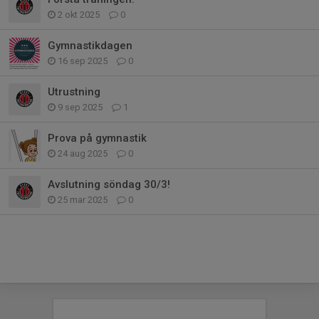
2 okt 2025
0
Gymnastikdagen
16 sep 2025
0
Utrustning
9 sep 2025
1
Prova på gymnastik
24 aug 2025
0
Avslutning söndag 30/3!
25 mar 2025
0