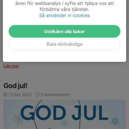
även för webbanalys i syfte att hjälpa oss att
Föräldramöte
förbättra våra tjänster.
Så använder vi cookies
15 jan, 21:08
0 kommentarer
Info från föräldramötet 15/1.
Godkänn alla kakor
Vi har tyvärr förlorat några ledare för den yngre gruppen och för
Bara nödvändiga
att kunna fortsätta behöver vi fler vuxna på plats på träningarna.
Vi tänker att det finns två möjliga lösningar.
1. Två...
Läs mer
God jul!
15 dec 2025
0 kommentarer