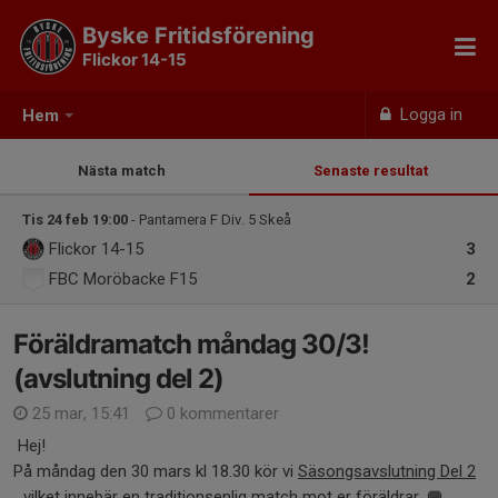
Byske Fritidsförening
Flickor 14-15
Logga in
Hem
Nästa match
Senaste resultat
Tis 24 feb 19:00
- Pantamera F Div. 5 Skeå
Flickor 14-15
3
FBC Moröbacke F15
2
Föräldramatch måndag 30/3!
(avslutning del 2)
25 mar, 15:41
0 kommentarer
Hej!
På måndag den 30 mars kl 18.30 kör vi
Säsongsavslutning Del 2
...vilket innebär en traditionsenlig match mot er föräldrar. 🥅