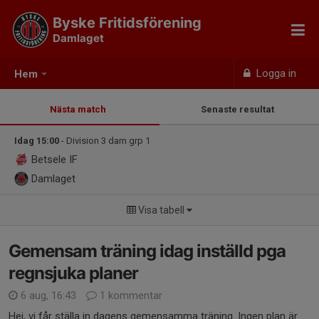
Byske Fritidsförening
Damlaget
Logga in
Hem
Nästa match
Senaste resultat
Idag 15:00
- Division 3 dam grp 1
Betsele IF
Damlaget
Visa tabell
Gemensam träning idag inställd pga
regnsjuka planer
6 aug, 16:43
1 kommentar
Hej, vi får ställa in dagens gemensamma träning. Ingen plan är