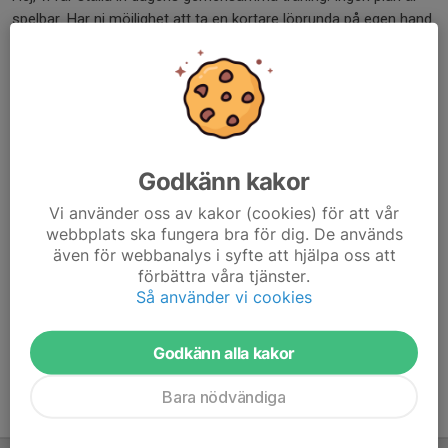
spelbar. Har ni möjlighet att ta en kortare löprunda på egen hand
för att känna lite puls är det bra.
Läs mer
Försäljning av rabatthäften
21 apr, 22:10
0 kommentarer
Godkänn kakor
Hej igen!
Vi använder oss av kakor (cookies) för att vår
För att bidra till finansieringen av damlagets verksamhet har vi
webbplats ska fungera bra för dig. De används
idag påbörjat försäljningen av det "lokala" rabatthäftet med,
även för webbanalys i syfte att hjälpa oss att
bland annat, fina erbjudande på ICA i Byske, som lätt ger
förbättra våra tjänster.
pengarna tillbaka om man...
Så använder vi cookies
Läs mer
Godkänn alla kakor
Bara nödvändiga