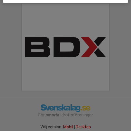
För
smarta
idrottsföreningar
Välj version:
Mobil
|
Desktop