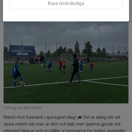
Bara nödvändiga
14 jun, 20:02
0 kommentarer
Fick tag i en bild tillslut!
Match mot Sunnanå i spöregnet idag! 🌧 Det är aldrig lätt att
spela match när man är blöt och kall, men tjejerna gjorde sitt
yttersta! Heja er och nu håller vi tummarna för bättre spelväder