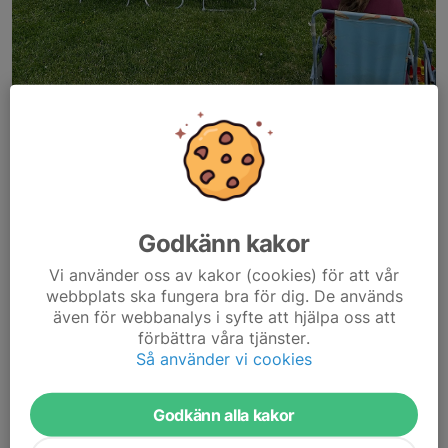
Match mot Rönnskär.
Sista matchen för vårsäsongen är avslutad och det med bravur!
Heja 👏
Godkänn kakor
Tider och kallelser till höstomgången kommer efter
semestertider.
Vi använder oss av kakor (cookies) för att vår
webbplats ska fungera bra för dig. De används
även för webbanalys i syfte att hjälpa oss att
I morgon, måndag 22/6, kör vi en sista träning innan uppehåll. Vi
förbättra våra tjänster.
börjar med träning...
Så använder vi cookies
Läs mer
Godkänn alla kakor
Match i regnet!