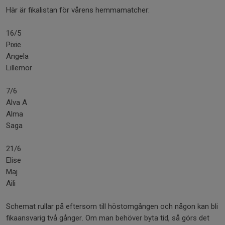
Här är fikalistan för vårens hemmamatcher:
16/5
Pixie
Angela
Lillemor
7/6
Alva A
Alma
Saga
21/6
Elise
Maj
Aili
Schemat rullar på eftersom till höstomgången och någon kan bli
fikaansvarig två gånger. Om man behöver byta tid, så görs det