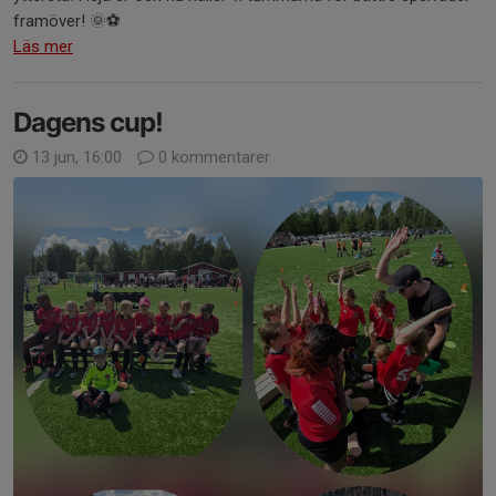
framöver! 🌞⚽️
Läs mer
Dagens cup!
13 jun, 16:00
0 kommentarer