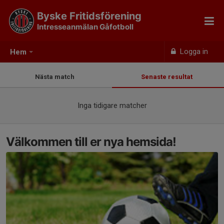
Byske Fritidsförening
Intresseanmälan Gåfotboll
Logga in
Hem
Nästa match
Senaste resultat
Inga tidigare matcher
Välkommen till er nya hemsida!