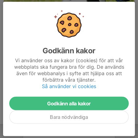
Godkänn kakor
Här hamnar automatiskt de senaste nyheterna på hemsidan. För
Vi använder oss av kakor (cookies) för att vår
att kunna börja administrera hemsidan loggar du in högst upp till
webbplats ska fungera bra för dig. De används
höger.
även för webbanalys i syfte att hjälpa oss att
förbättra våra tjänster.
/Svenskalag.se
Så använder vi cookies
Godkänn alla kakor
Bara nödvändiga