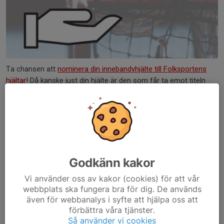
Ta chansen att
nominera din innebandyhjälte till Folksportens
hjältar
! Då kanske just din hjälte är den som får ta emot titeln
Folksportens hjälte och 10 000 kr att investera i föreningen!
Din hjälte kanske sköter...
Läs mer
Godkänn kakor
Kommande matcher
Vi använder oss av kakor (cookies) för att vår
webbplats ska fungera bra för dig. De används
Inga matcher finns inbokade
även för webbanalys i syfte att hjälpa oss att
förbättra våra tjänster.
Så använder vi cookies