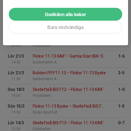
Senaste resultat
Godkänn alla kakor
Tor 26/3
Flickor 11-13 KAIF
–
Clemensnäs IF F12-13
3-1
Bara nödvändiga
19:30
Florahallen
Tor 26/3
Flickor 11-13 KAIF
–
Clemensnäs IF F12-13
3-1
00:00
Florahallen
Lör 21/3
Flickor 11-13 KAIF
–
Gamla Stan IBK/ Svart F11-12
1-6
14:30
Balderhallen A
Lör 21/3
Boliden FFI F11-13
–
Flickor 11-13 Byske
3-5
11:30
Balderhallen A
Ons 18/3
Skellefteå IBS F12
–
Flickor 11-13 KAIF
1-0
19:00
Florahallen
Sön 15/3
Flickor 11-13 Byske
–
Skellefteå IBS F11-12
1-5
15:30
Byske Sporthall
Lör 14/3
Skellefteå IBS F13
–
Flickor 11-13 KAIF
0-7
12:30
Eddahallen