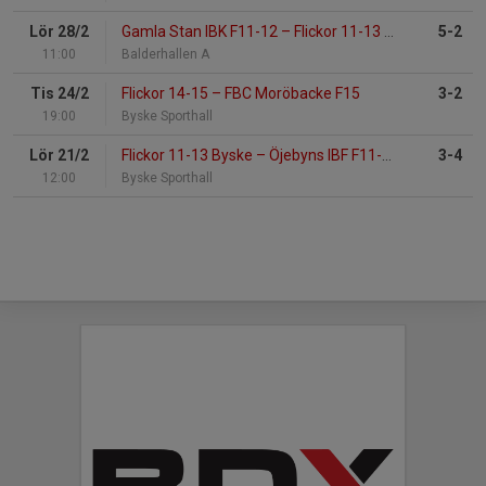
Lör 28/2
Gamla Stan IBK F11-12
–
Flickor 11-13 Byske
5-2
11:00
Balderhallen A
Tis 24/2
Flickor 14-15
–
FBC Moröbacke F15
3-2
19:00
Byske Sporthall
Lör 21/2
Flickor 11-13 Byske
–
Öjebyns IBF F11-12
3-4
12:00
Byske Sporthall