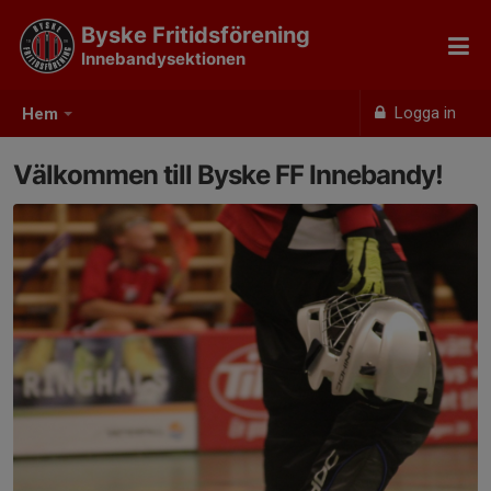
Byske Fritidsförening
Innebandysektionen
Logga in
Hem
Välkommen till Byske FF Innebandy!