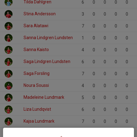
Tilda Dahlgren
6
0
0
0
0
Stina Andersson
3
0
0
0
0
Sara Alatawi
7
0
0
0
0
Sanna Lindgren Lundsten
1
0
0
0
0
Sanna Kaisto
4
0
0
0
0
Saga Lindgren Lundsten
6
0
0
0
0
Saga Forsling
7
0
0
0
0
Noura Soussi
4
0
0
0
0
Madeleine Lundmark
5
0
0
0
0
Liza Lundqvist
6
0
0
0
0
Kajsa Lundmark
7
0
0
0
0
Janina Sundqvist
7
0
0
0
0