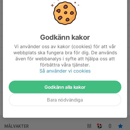
Erina Bjursell
1
0
0
0
0
Emma Forsling
7
0
0
0
0
Emma Axelsson
7
0
0
0
0
Godkänn kakor
Ellie Viljoen
1
0
0
0
0
Vi använder oss av kakor (cookies) för att vår
webbplats ska fungera bra för dig. De används
Ellen Pahlberg
1
0
0
0
0
även för webbanalys i syfte att hjälpa oss att
förbättra våra tjänster.
Ellen Forsling
7
0
0
0
0
Så använder vi cookies
Belinda Lundmark
6
0
0
0
0
Godkänn alla kakor
Annie Marklund
7
0
0
0
0
Angelica Sundqvist
2
0
0
0
0
Bara nödvändiga
Agnes Dahlberg
1
0
0
0
0
MÅLVAKTER