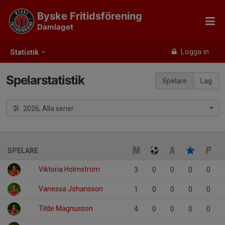
Byske Fritidsförening
Damlaget
Logga in
Statistik
Spelarstatistik
Spelare
Lag
2026, Alla serier
SPELARE
Viktoria Holmström
3
0
0
0
0
Vanessa Johansson
1
0
0
0
0
Tilde Magnusson
4
0
0
0
0