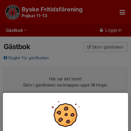
Byske Fritidsförening
Pojkar 11-13
Logga in
Gästbok
Gästbok
Skriv i gästboken
Regler för gästboken
Här var det tomt!
Skriv i gästboken via knappen uppe till höger.