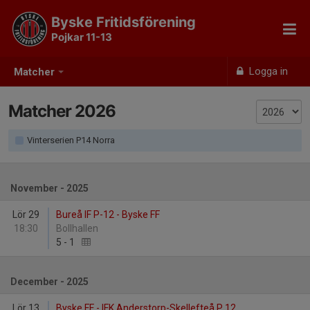
Byske Fritidsförening
Pojkar 11-13
Logga in
Matcher
Matcher 2026
Vinterserien P14 Norra
November - 2025
Lör 29
Bureå IF P-12 - Byske FF
18:30
Bollhallen
5
-
1
December - 2025
Lör 13
Byske FF - IFK Anderstorp-Skellefteå P 12