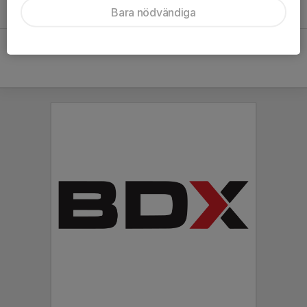
18:30
Bollhallen
Bara nödvändiga
3
-
13