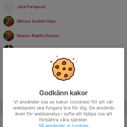
Jack Partapuoli
Mensur Ibrahim Nasr
Neamn Ataklty Rezene
Samuel Rystedt
Simon Ölund
William Wretling
Godkänn kakor
Yae Hyun Seok
Vi använder oss av kakor (cookies) för att vår
webbplats ska fungera bra för dig. De används
Ledare
även för webbanalys i syfte att hjälpa oss att
förbättra våra tjänster.
Janina Sundqvist
Tränare
Så använder vi cookies