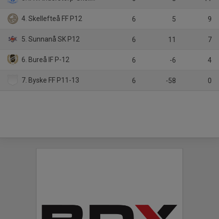
4. Skellefteå FF P12
6
5
9
5. Sunnanå SK P12
6
11
7
6. Bureå IF P-12
6
-6
4
7. Byske FF P11-13
6
-58
0