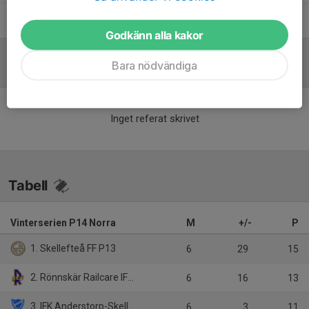
Sara Åkerlund
Tränare
Godkänn alla kakor
Bara nödvändiga
Referat
Inget referat skrivet
Tabell
Vinterserien P14 Norra
M
+/-
P
1. Skellefteå FF P13
6
29
15
2. Rönnskär Railcare IF P11/12
6
16
13
3. IFK Anderstorp-Skellefteå P 12
6
3
11