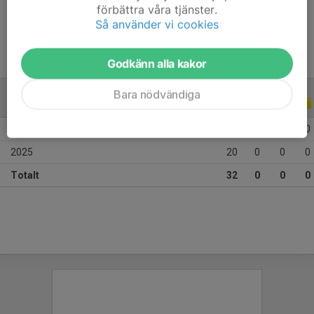
förbättra våra tjänster.
Ålder
12 år
Så använder vi cookies
Godkänn alla kakor
Bara nödvändiga
ALLA SERIER
ALLA ÅR
2026
12
0
0
0
2025
20
0
0
0
Totalt
32
0
0
0