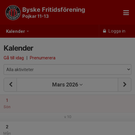
Byske Fritidsförening
Pojkar 11-13
Logga in
Kalender
Kalender
Gå till idag
|
Prenumerera
Mars 2026
1
Sön
v.10
2
Mån