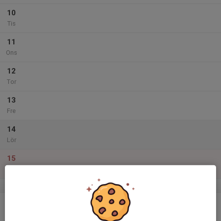
10
Tis
11
Ons
12
Tor
13
Fre
14
Lör
15
Sön
v.12
16
Mån