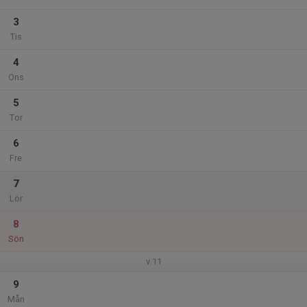
3
Tis
4
Ons
5
Tor
6
Fre
7
Lör
8
Sön
v.11
9
Mån