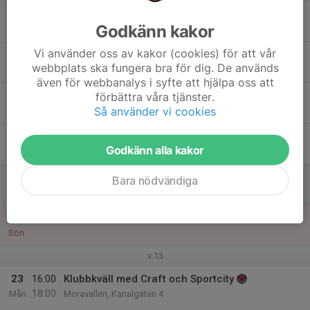
17
Godkänn kakor
Tis
Vi använder oss av kakor (cookies) för att vår
18
webbplats ska fungera bra för dig. De används
Ons
även för webbanalys i syfte att hjälpa oss att
19
förbättra våra tjänster.
Så använder vi cookies
Tor
20
Godkänn alla kakor
Fre
21
Bara nödvändiga
Lör
22
Sön
v.13
23
16:00
Klubbkväll med Craft och Sportcity
18:00
Mån
Moravallen, Kanalgatan 4