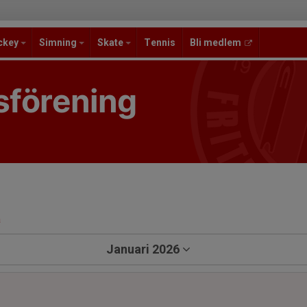
ckey
Simning
Skate
Tennis
Bli medlem
sförening
a
Januari 2026