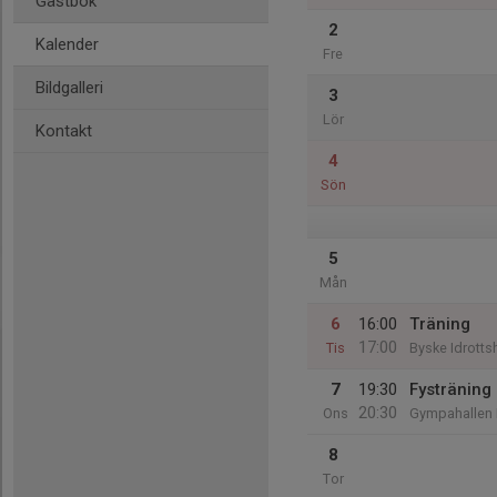
Gästbok
2
Kalender
Fre
Bildgalleri
3
Lör
Kontakt
4
Sön
5
Mån
6
16:00
Träning
17:00
Tis
Byske Idrottsh
7
19:30
Fysträning
20:30
Ons
Gympahallen
8
Tor