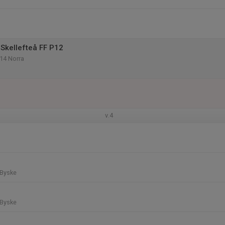
Skellefteå FF P12
P14 Norra
v.4
 Byske
 Byske