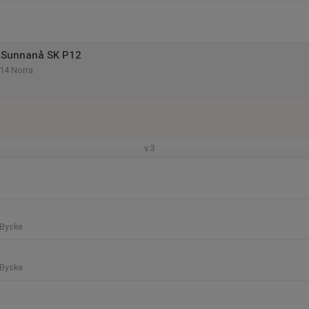
 Sunnanå SK P12
P14 Norra
v.3
 Byske
 Byske