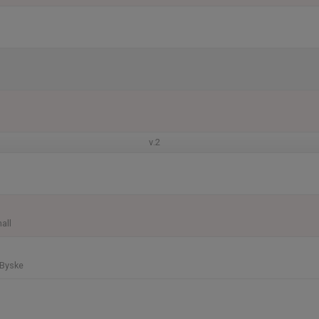
v.2
all
 Byske