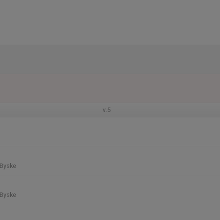
v.5
 Byske
 Byske