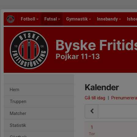
Fotboll
Futsal
Gymnastik
Innebandy
Isho
Byske Fritid
Pojkar 11-13
Kalender
Hem
Gå till idag
|
Prenumerer
Truppen
Matcher
Statistik
1
Tor