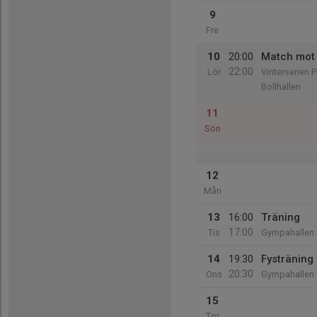
9
Fre
10
20:00
Match mot
22:00
Lör
Vinterserien 
Bollhallen
11
Sön
12
Mån
13
16:00
Träning
17:00
Tis
Gympahallen
14
19:30
Fysträning
20:30
Ons
Gympahallen
15
Tor