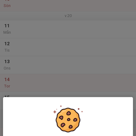
Sön
v.20
11
Mån
12
Tis
13
Ons
14
Tor
15
Fre
16
Lör
17