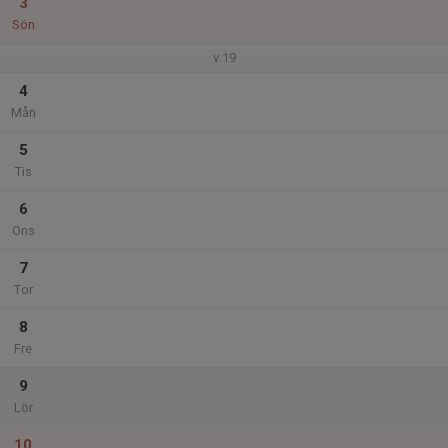
3
Sön
v.19
4
Mån
5
Tis
6
Ons
7
Tor
8
Fre
9
Lör
10