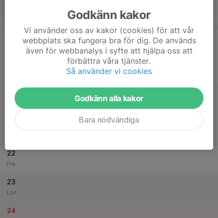
Sön
Godkänn kakor
v.21
Vi använder oss av kakor (cookies) för att vår
18
webbplats ska fungera bra för dig. De används
Mån
även för webbanalys i syfte att hjälpa oss att
förbättra våra tjänster.
19
Så använder vi cookies
Tis
20
Godkänn alla kakor
Ons
Bara nödvändiga
21
Tor
22
Fre
23
Lör
24