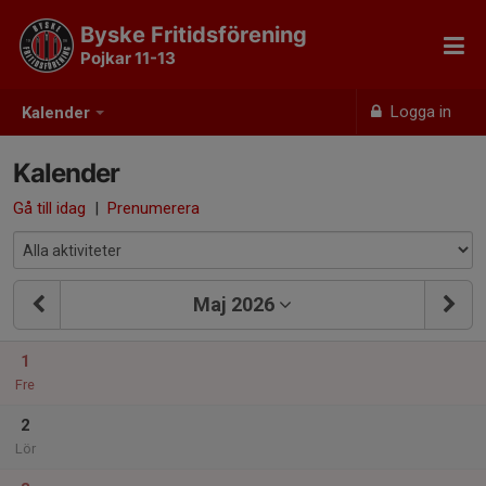
Byske Fritidsförening
Pojkar 11-13
Logga in
Kalender
Kalender
Gå till idag
|
Prenumerera
Maj 2026
1
Fre
2
Lör