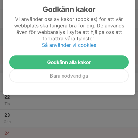
Tor
Godkänn kakor
18
Vi använder oss av kakor (cookies) för att vår
Fre
webbplats ska fungera bra för dig. De används
även för webbanalys i syfte att hjälpa oss att
19
förbättra våra tjänster.
Lör
Så använder vi cookies
20
Sön
Godkänn alla kakor
v.52
Bara nödvändiga
21
Mån
22
Tis
23
Ons
24