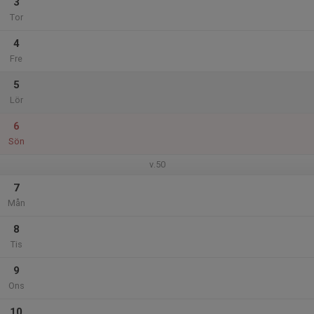
3
Tor
4
Fre
5
Lör
6
Sön
v.50
7
Mån
8
Tis
9
Ons
10