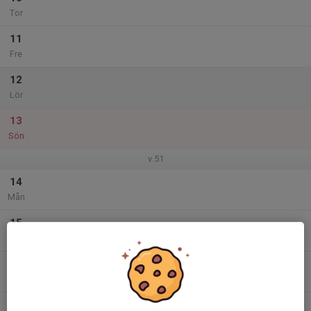
Tor
11
Fre
12
Lör
13
Sön
v.51
14
Mån
15
Tis
16
Ons
17