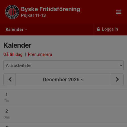
Byske Fritidsförening
Pojkar 11-13
Logga in
Kalender
Kalender
Gå till idag
|
Prenumerera
December 2026
1
Tis
2
Ons