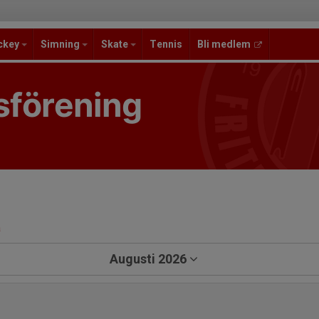
ckey
Simning
Skate
Tennis
Bli medlem
sförening
a
Augusti 2026