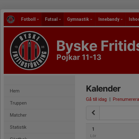
Fotboll
Futsal
Gymnastik
Innebandy
Isho
Byske Fritid
Pojkar 11-13
Kalender
Hem
Gå till idag
|
Prenumerer
Truppen
Matcher
Statistik
1
Lör