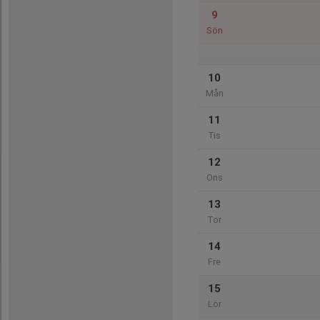
9
Sön
10
Mån
11
Tis
12
Ons
13
Tor
14
Fre
15
Lör