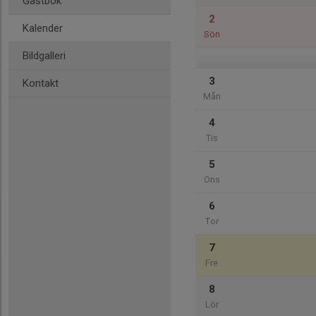
Gästbok
2
Kalender
Sön
Bildgalleri
3
Kontakt
Mån
4
Tis
5
Ons
6
Tor
7
Fre
8
Lör