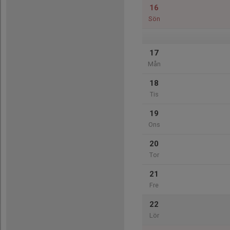
16
Sön
17
Mån
18
Tis
19
Ons
20
Tor
21
Fre
22
Lör