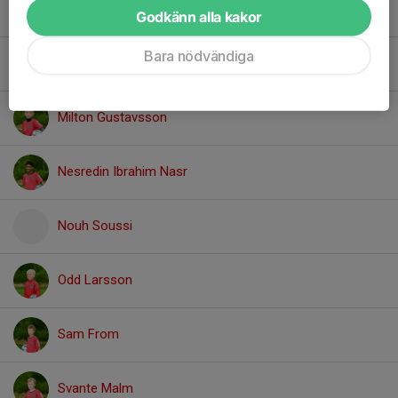
Loui Åberg
Godkänn alla kakor
Bara nödvändiga
Lushomo Moonde
Milton Gustavsson
Nesredin Ibrahim Nasr
Nouh Soussi
Odd Larsson
Sam From
Svante Malm