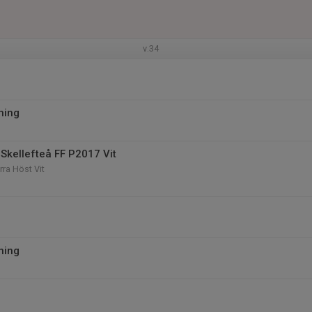
v.34
ning
Skellefteå FF P2017 Vit
rra Höst Vit
ning