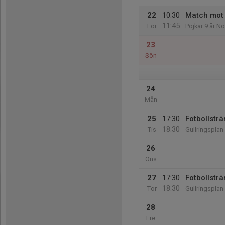
22
10:30
Match mot
11:45
Lör
Pojkar 9 år No
23
Sön
24
Mån
25
17:30
Fotbollsträ
18:30
Tis
Gullringsplan
26
Ons
27
17:30
Fotbollsträ
18:30
Tor
Gullringsplan
28
Fre