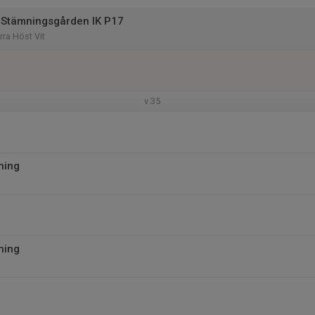
 Stämningsgården IK P17
rra Höst Vit
v.35
ning
ning