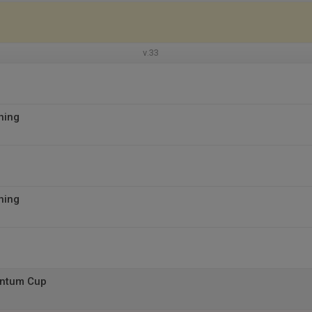
v.33
ning
ning
antum Cup