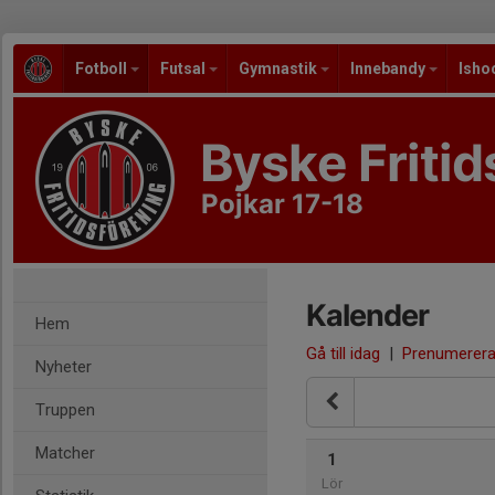
Fotboll
Futsal
Gymnastik
Innebandy
Isho
Byske Fritid
Pojkar 17-18
Kalender
Hem
Gå till idag
|
Prenumerer
Nyheter
Truppen
Matcher
1
Lör