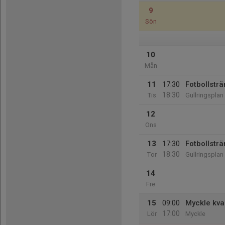
9
Sön
10
Mån
11
17:30
Fotbollsträ
18:30
Tis
Gullringsplan
12
Ons
13
17:30
Fotbollsträ
18:30
Tor
Gullringsplan
14
Fre
15
09:00
Myckle kv
17:00
Lör
Myckle