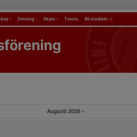
ckey
Simning
Skate
Tennis
Bli medlem
sförening
a
Augusti 2026