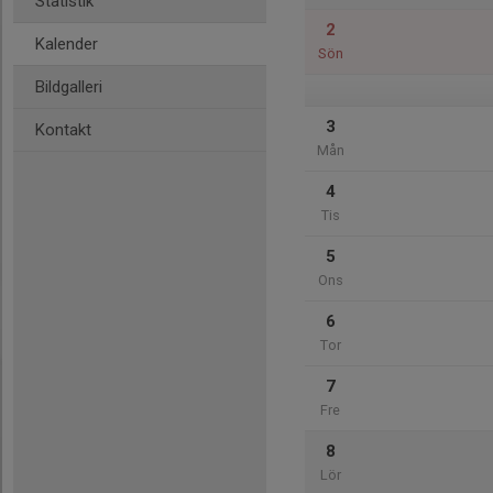
Statistik
2
Kalender
Sön
Bildgalleri
3
Kontakt
Mån
4
Tis
5
Ons
6
Tor
7
Fre
8
Lör