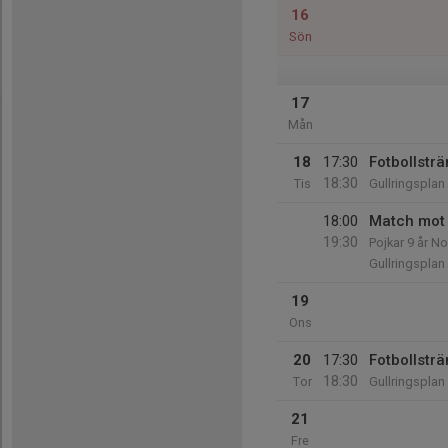
16
Sön
17
Mån
18
17:30
Fotbollsträ
18:30
Tis
Gullringsplan
18:00
Match mot 
19:30
Pojkar 9 år No
Gullringsplan
19
Ons
20
17:30
Fotbollsträ
18:30
Tor
Gullringsplan
21
Fre