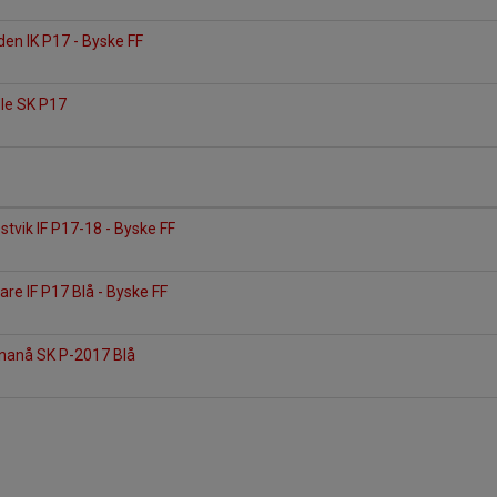
en IK P17 - Byske FF
dle SK P17
vik IF P17-18 - Byske FF
are IF P17 Blå - Byske FF
nnanå SK P-2017 Blå