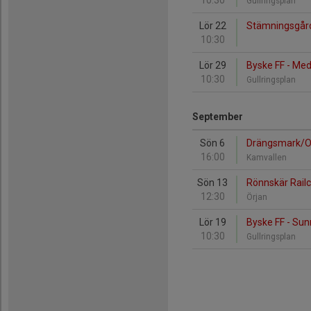
10:30
Gullringsplan
Lör 22
Stämningsgård
10:30
Lör 29
Byske FF - Me
10:30
Gullringsplan
September
Sön 6
Drängsmark/Ost
16:00
Kamvallen
Sön 13
Rönnskär Railc
12:30
Örjan
Lör 19
Byske FF - Su
10:30
Gullringsplan