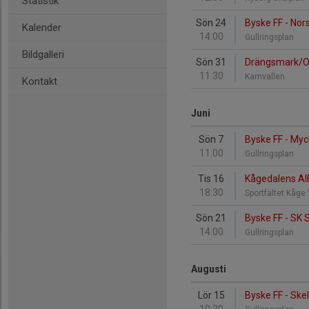
Statistik
Sön 24
Byske FF - Nors
Kalender
14:00
Gullringsplan
Bildgalleri
Sön 31
Drängsmark/Ost
11:30
Kamvallen
Kontakt
Juni
Sön 7
Byske FF - Myc
11:00
Gullringsplan
Tis 16
Kågedalens AIF
18:30
Sportfältet Kåge
Sön 21
Byske FF - SK
14:00
Gullringsplan
Augusti
Lör 15
Byske FF - Ske