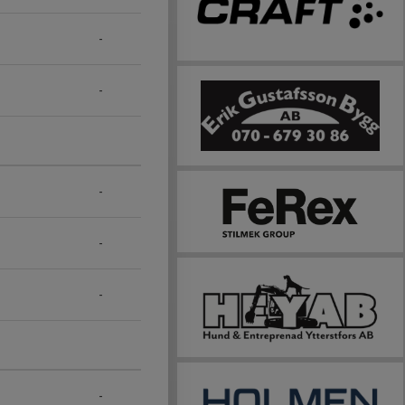
-
-
-
-
-
-