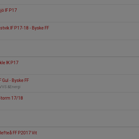
jö IF P17
vik IF P17-18 - Byske FF
kle IK P17
 Gul - Byske FF
 VVS &Energi
 Storm 17/18
llefteå FF P2017 Vit