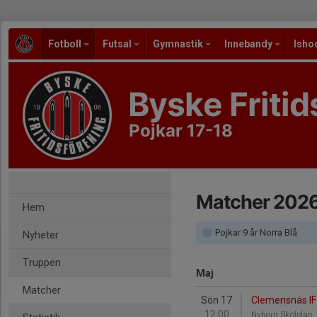
Fotboll
Futsal
Gymnastik
Innebandy
Isho
Byske Fritid
Pojkar 17-18
Matcher 202
Hem
Pojkar 9 år Norra Blå
Nyheter
Truppen
Maj
Matcher
Sön 17
Clemensnäs IF 
12:00
Nyborg Skolplan