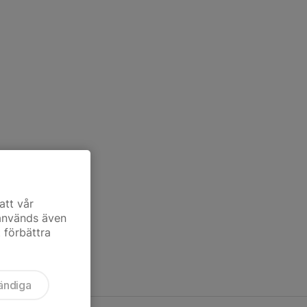
att vår
 används även
t förbättra
ändiga