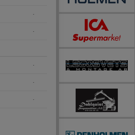
-
-
-
-
-