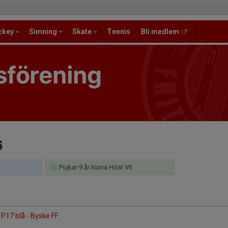
ckey
Simning
Skate
Tennis
Bli medlem
sförening
6
Pojkar 9 år Norra Höst Vit
P17 blå - Byske FF