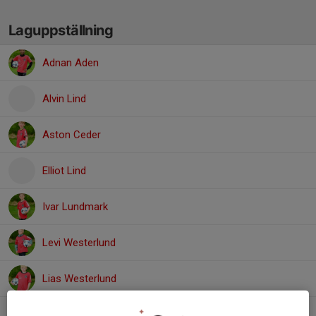
Laguppställning
Adnan Aden
Alvin Lind
Aston Ceder
Elliot Lind
Ivar Lundmark
Levi Westerlund
Lias Westerlund
Loke Lundqvist