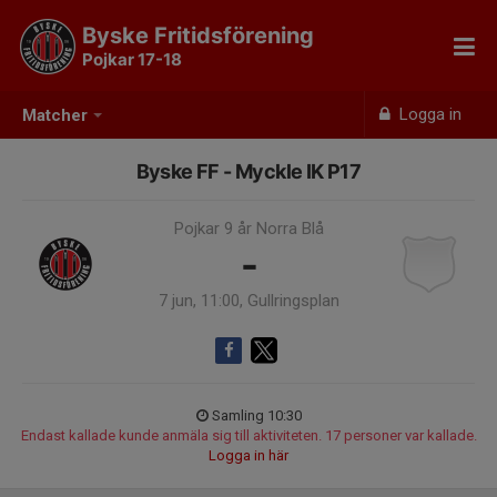
Byske Fritidsförening
Pojkar 17-18
Logga in
Matcher
Byske FF - Myckle IK P17
Pojkar 9 år Norra Blå
-
7 jun, 11:00, Gullringsplan
Samling 10:30
Endast kallade kunde anmäla sig till aktiviteten. 17 personer var kallade.
Logga in här