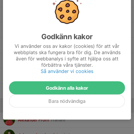
Loui Åberg
Lushomo Moonde
Godkänn kakor
Milton Gustavsson
Vi använder oss av kakor (cookies) för att vår
webbplats ska fungera bra för dig. De används
även för webbanalys i syfte att hjälpa oss att
Nesredin Ibrahim Nasr
förbättra våra tjänster.
Så använder vi cookies
Odd Larsson
Godkänn alla kakor
Theo Vesterberg
Bara nödvändiga
Ledare
Alexander From
Tränare