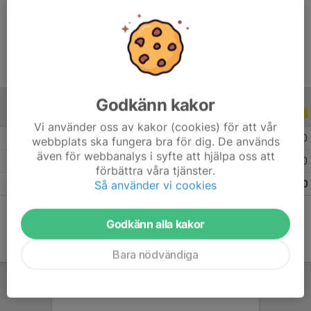
Ålder
7 år
Godkänn kakor
ALLA SERIER
ALLA ÅR
Vi använder oss av kakor (cookies) för att vår
2026
3
0
0
0
webbplats ska fungera bra för dig. De används
även för webbanalys i syfte att hjälpa oss att
2025
12
0
0
0
förbättra våra tjänster.
Så använder vi cookies
Totalt
15
0
0
0
Godkänn alla kakor
Bara nödvändiga