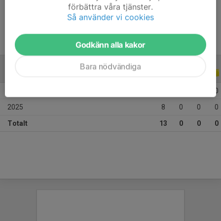
förbättra våra tjänster.
Ålder
9 år
Så använder vi cookies
Godkänn alla kakor
Bara nödvändiga
ALLA SERIER
ALLA ÅR
2026
5
0
0
0
2025
8
0
0
0
Totalt
13
0
0
0