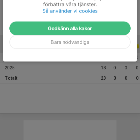
förbättra våra tjänster.
Ålder
8 år
Så använder vi cookies
Godkänn alla kakor
Bara nödvändiga
ALLA SERIER
ALLA ÅR
2026
5
0
0
0
2025
18
0
0
0
Totalt
23
0
0
0