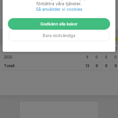
förbättra våra tjänster.
Ålder
9 år
Så använder vi cookies
Godkänn alla kakor
Bara nödvändiga
ALLA SERIER
ALLA ÅR
2026
4
0
0
0
2025
9
0
0
0
Totalt
13
0
0
0