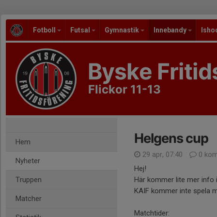
Fotboll
Futsal
Gymnastik
Innebandy
Isho
Byske Fritid
Flickor 11-13
Helgens cup
Hem
29 apr, 07:40
0 kom
Nyheter
Hej!
Truppen
Här kommer lite mer info 
KAIF kommer inte spela m
Matcher
Matchtider: