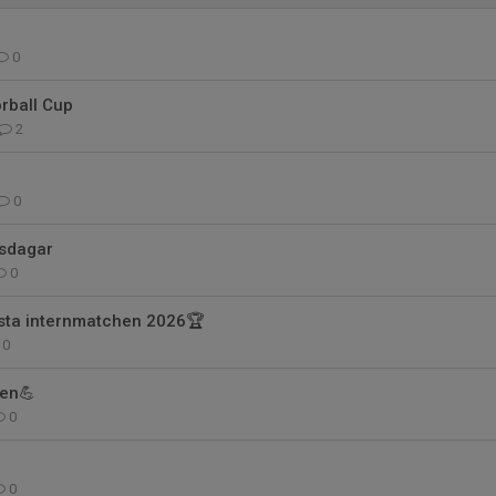
0
orball Cup
2
0
sdagar
0
rsta internmatchen 2026🏆
0
gen💪
0
0