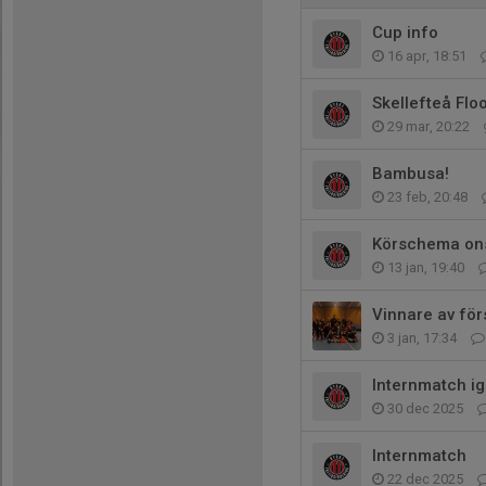
Cup info
16 apr, 18:51
Skellefteå Flo
29 mar, 20:22
Bambusa!
23 feb, 20:48
Körschema on
13 jan, 19:40
Vinnare av fö
3 jan, 17:34
Internmatch i
30 dec 2025
Internmatch
22 dec 2025