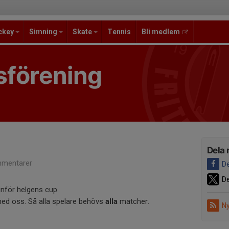
ckey
Simning
Skate
Tennis
Bli medlem
sförening
Dela 
mentarer
De
De
inför helgens cup.
ed oss. Så alla spelare behövs
alla
matcher.
Ny