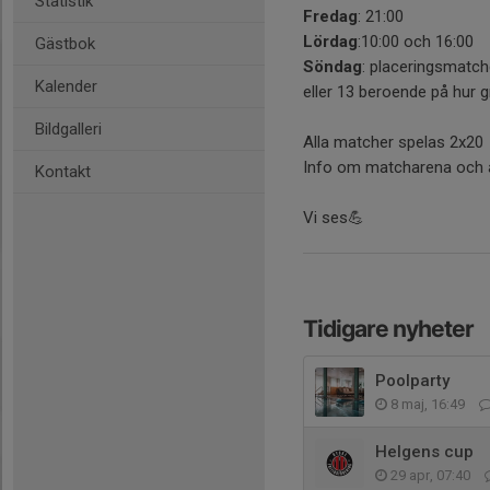
Statistik
Fredag
: 21:00
Lördag
:10:00 och 16:00
Gästbok
Söndag
: placeringsmatche
Kalender
eller 13 beroende på hur g
Bildgalleri
Alla matcher spelas 2x20
Info om matcharena och av
Kontakt
Vi ses💪
Tidigare nyheter
Poolparty
8 maj, 16:49
Helgens cup
29 apr, 07:40