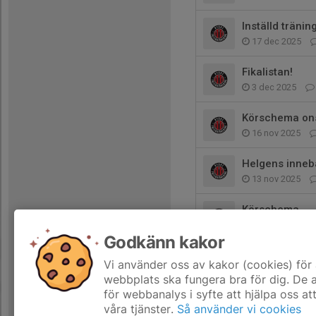
Inställd träning
17 dec 2025
Fikalistan!
3 dec 2025
Körschema on
16 nov 2025
Helgens inneb
13 nov 2025
Körschema
11 nov 2025
Godkänn kakor
Helgens match
Vi använder oss av kakor (cookies) för 
5 nov 2025
webbplats ska fungera bra för dig. De
för webbanalys i syfte att hjälpa oss at
våra tjänster.
Så använder vi cookies