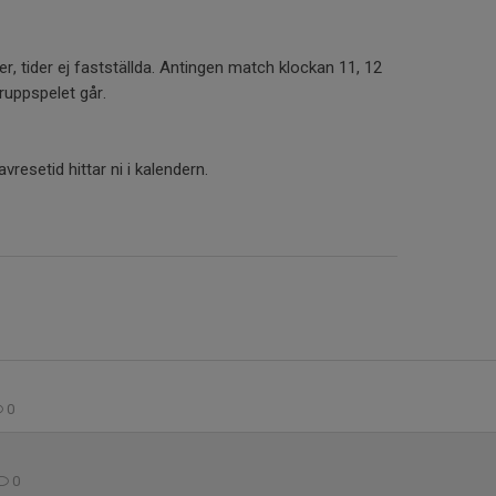
r, tider ej fastställda. Antingen match klockan 11, 12
ruppspelet går.
resetid hittar ni i kalendern.
0
0