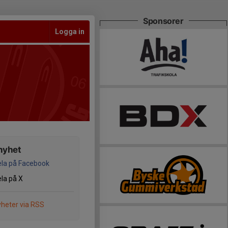
Sponsorer
Logga in
nyhet
la på Facebook
la på X
heter via RSS