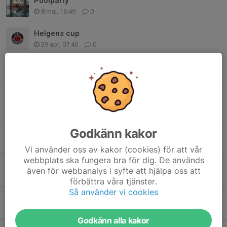
Poolparty
8 maj, 16:49
0
Helgens cup
29 apr, 07:40
0
Cup info
16 apr, 18:51
0
Skellefteå Floorball Cup
29 mar, 20:22
2
Godkänn kakor
Bambusa!
23 feb, 20:48
0
Vi använder oss av kakor (cookies) för att vår
webbplats ska fungera bra för dig. De används
Körschema onsdagar
även för webbanalys i syfte att hjälpa oss att
13 jan, 19:40
0
förbättra våra tjänster.
Så använder vi cookies
Vinnare av första internmatchen 2026🏆
3 jan, 17:34
0
Godkänn alla kakor