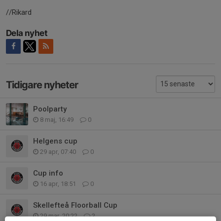
//Rikard
Dela nyhet
Tidigare nyheter
Poolparty
8 maj, 16:49
0
Helgens cup
29 apr, 07:40
0
Cup info
16 apr, 18:51
0
Skellefteå Floorball Cup
29 mar, 20:22
2