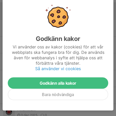
Bambusa!
23 feb, 20:48
0
Körschema onsdagar
13 jan, 19:40
0
Godkänn kakor
Vinnare av första internmatchen 2026🏆
Vi använder oss av kakor (cookies) för att vår
3 jan, 17:34
0
webbplats ska fungera bra för dig. De används
även för webbanalys i syfte att hjälpa oss att
Internmatch igen💪
förbättra våra tjänster.
30 dec 2025
0
Så använder vi cookies
Internmatch
22 dec 2025
0
Godkänn alla kakor
Inställd träning!
Bara nödvändiga
17 dec 2025
0
Fikalistan!
3 dec 2025
0