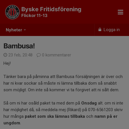
Byske Fritidsförening
Flickor 11-13
Logga in
Nyheter
Bambusa!
23 feb, 20:48
0 kommentarer
Hej!
Tänker bara på påminna att Bambusa försäljningen är över och
har ni kvar sockar så måste ni lämna tillbaka dom så snabbt
som möjligt. Om inte så kommer vi ta förgivet att ni sålt dem.
Så om ni har osåld paket ta med dem på
Onsdag
alt. om ni inte
har möjlighet då, så meddela mej (Rikard) på 070-6561203 skriv
hur många
paket som ska lämnas tillbaka
och
namn på er
ungdom
.