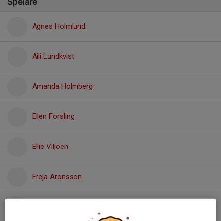
Spelare
Agnes Holmlund
Aili Lundkvist
Amanda Holmberg
Ellen Forsling
Ellie Viljoen
Freja Aronsson
Ida Wedin