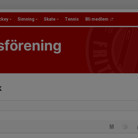
ckey
Simning
Skate
Tennis
Bli medlem
sförening
k