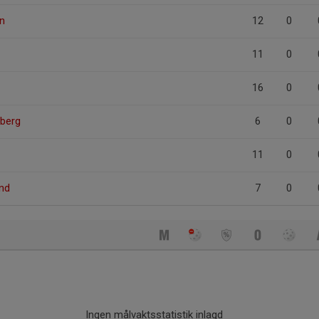
n
12
0
11
0
16
0
berg
6
0
11
0
nd
7
0
Ingen målvaktsstatistik inlagd