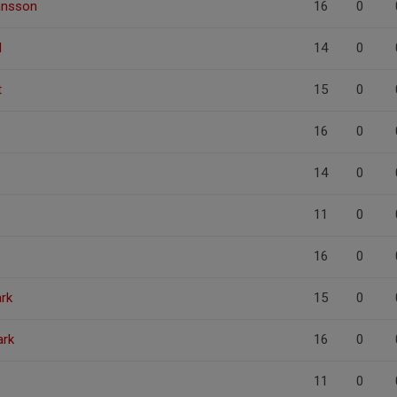
ansson
16
0
d
14
0
t
15
0
16
0
14
0
11
0
16
0
rk
15
0
ark
16
0
11
0