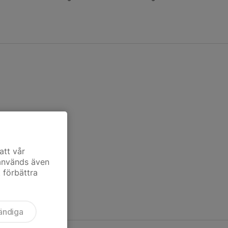
att vår
 används även
t förbättra
ändiga