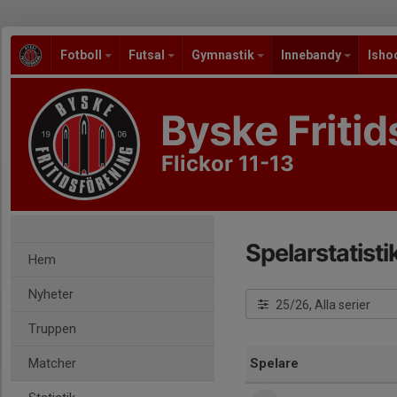
Fotboll
Futsal
Gymnastik
Innebandy
Isho
Byske Fritid
Flickor 11-13
Spelarstatisti
Hem
Nyheter
25/26, Alla serier
Truppen
Matcher
Spelare