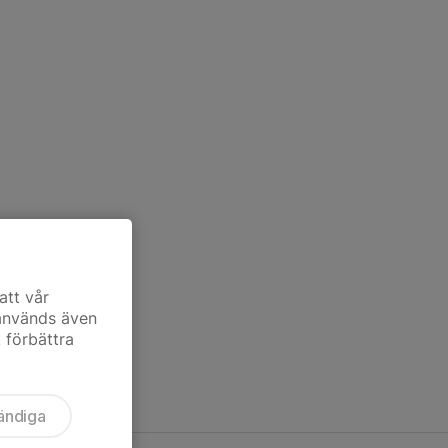
att vår
 används även
t förbättra
ändiga