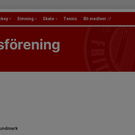
ckey
Simning
Skate
Tennis
Bli medlem
sförening
Lundmark