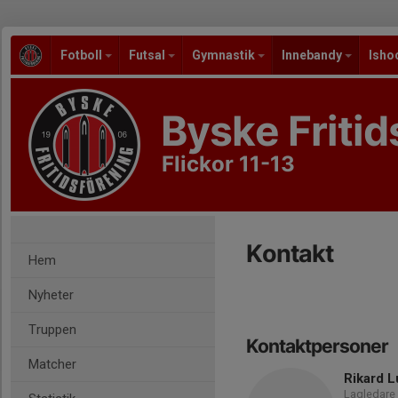
Fotboll
Futsal
Gymnastik
Innebandy
Isho
Byske Fritid
Flickor 11-13
Kontakt
Hem
Nyheter
Truppen
Kontaktpersoner
Matcher
Rikard 
Lagledare