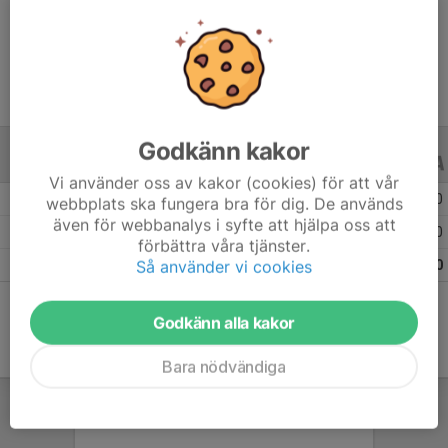
Ålder
14 år
Godkänn kakor
ALLA SERIER
ALLA ÅR
Vi använder oss av kakor (cookies) för att vår
Säsongen 25/26
14
0
0
webbplats ska fungera bra för dig. De används
även för webbanalys i syfte att hjälpa oss att
Säsongen 24/25
7
0
0
förbättra våra tjänster.
Så använder vi cookies
Totalt
21
0
0
Godkänn alla kakor
Bara nödvändiga