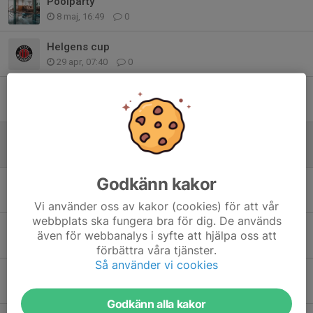
Poolparty
8 maj, 16:49
0
Helgens cup
29 apr, 07:40
0
Cup info
16 apr, 18:51
0
Skellefteå Floorball Cup
29 mar, 20:22
2
Godkänn kakor
Bambusa!
23 feb, 20:48
0
Vi använder oss av kakor (cookies) för att vår
webbplats ska fungera bra för dig. De används
Körschema onsdagar
även för webbanalys i syfte att hjälpa oss att
13 jan, 19:40
0
förbättra våra tjänster.
Så använder vi cookies
Vinnare av första internmatchen 2026🏆
3 jan, 17:34
0
Godkänn alla kakor