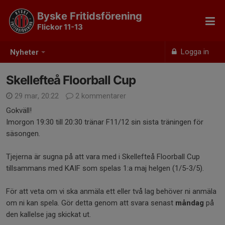
Byske Fritidsförening
Flickor 11-13
Logga in
Nyheter
Skellefteå Floorball Cup
29 mar, 20:22
2 kommentarer
Gokväll!
Imorgon 19:30 till 20:30 tränar F11/12 sin sista träningen för
säsongen.
Tjejerna är sugna på att vara med i Skellefteå Floorball Cup
tillsammans med KAIF som spelas 1:a maj helgen (1/5-3/5).
För att veta om vi ska anmäla ett eller två lag behöver ni anmäla
om ni kan spela. Gör detta genom att svara senast
måndag
på
den kallelse jag skickat ut.