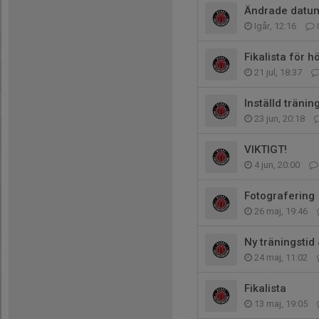
Ändrade datum 
Igår, 12:16
Fikalista för
21 jul, 18:37
Inställd träni
23 jun, 20:18
VIKTIGT!
4 jun, 20:00
Fotografering
26 maj, 19:46
Ny träningstid
24 maj, 11:02
Fikalista
13 maj, 19:05