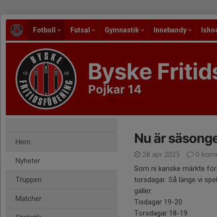
Fotboll
Futsal
Gymnastik
Innebandy
Isho
Byske Fritid
Pojkar 14
Nu är säsonge
Hem
28 apr 2025
0 kom
Nyheter
Som ni kanske märkte förra
Truppen
torsdagar. Så länge vi sp
gäller:
Matcher
Tisdagar 19-20
Torsdagar 18-19