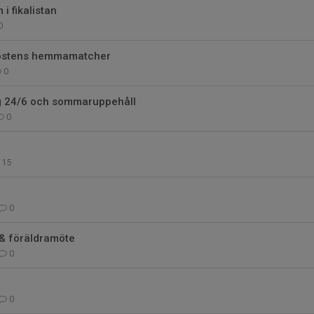
i fikalistan
0
 höstens hemmamatcher
0
ng 24/6 och sommaruppehåll
0
15
0
 & föräldramöte
0
0