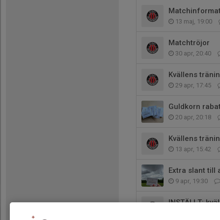
Matchinformat
13 maj, 19:00
Matchtröjor
30 apr, 20:40
Kvällens träni
29 apr, 17:45
Guldkorn raba
20 apr, 20:18
Kvällens träni
13 apr, 15:42
Extra slant till
9 apr, 19:30
INSTÄLLT: kväl
6 apr, 13:55