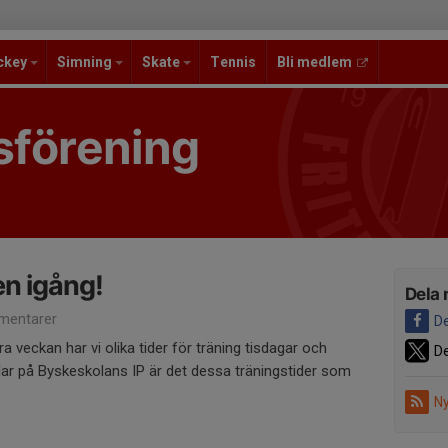
ckey
Simning
Skate
Tennis
Bli medlem
sförening
n igång!
Dela 
mentarer
De
 veckan har vi olika tider för träning tisdagar och
De
elar på Byskeskolans IP är det dessa träningstider som
Ny