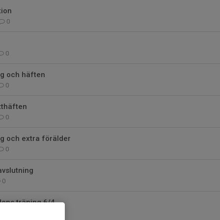
ion
0
0
ng och häften
0
tthäften
0
ng och extra förälder
0
 avslutning
0
lens träning 6/4
0