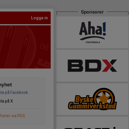
Sponsorer
Logga in
nyhet
la på Facebook
la på X
heter via RSS