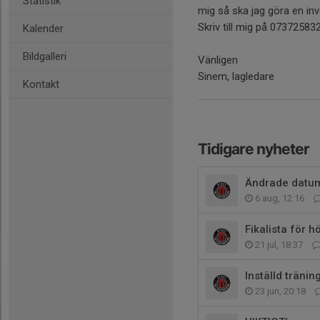
Statistik
mig så ska jag göra en inve
Skriv till mig på 07372583
Kalender
Bildgalleri
Vänligen
Sinem, lagledare
Kontakt
Tidigare nyheter
Ändrade datum 
6 aug, 12:16
Fikalista för
21 jul, 18:37
Inställd träni
23 jun, 20:18