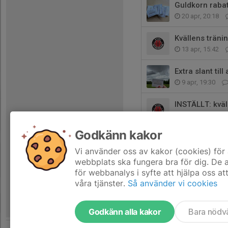
Guldkorn raba
20 apr, 20:18
Kvällens träni
13 apr, 15:42
Extra slant till
9 apr, 19:30
INSTÄLLT: kväl
6 apr, 13:55
Godkänn kakor
Ikväll startar 
30 mar, 06:59
Vi använder oss av kakor (cookies) för 
webbplats ska fungera bra för dig. De
för webbanalys i syfte att hjälpa oss at
våra tjänster.
Så använder vi cookies
Godkänn alla kakor
Bara nödv