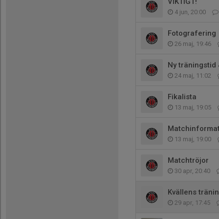
VIKTIGT!
4 jun, 20:00
Fotografering
26 maj, 19:46
Ny träningstid
24 maj, 11:02
Fikalista
13 maj, 19:05
Matchinformat
13 maj, 19:00
Matchtröjor
30 apr, 20:40
Kvällens träni
29 apr, 17:45