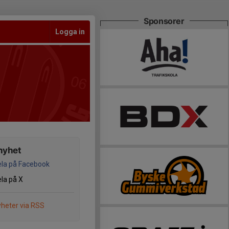
Sponsorer
Logga in
nyhet
la på Facebook
la på X
heter via RSS