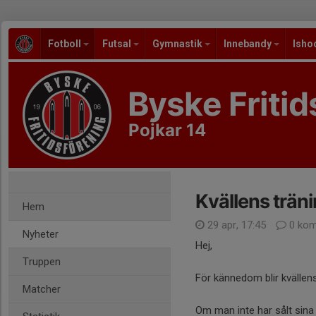
Fotboll
Futsal
Gymnastik
Innebandy
Isho
Byske Fritid
Pojkar 14
Kvällens trän
Hem
29 apr, 17:45
0 kom
Nyheter
Hej,
Truppen
För kännedom blir kvällen
Matcher
Om man inte har sålt sina h