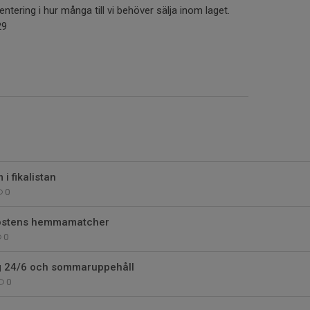
ntering i hur många till vi behöver sälja inom laget.
29
i fikalistan
0
 höstens hemmamatcher
0
ng 24/6 och sommaruppehåll
0