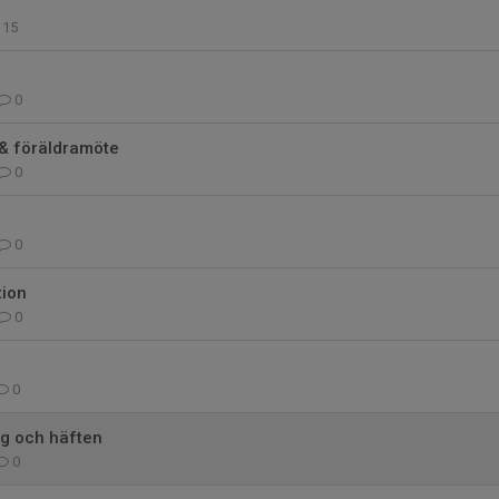
15
0
 & föräldramöte
0
0
ion
0
0
ng och häften
0