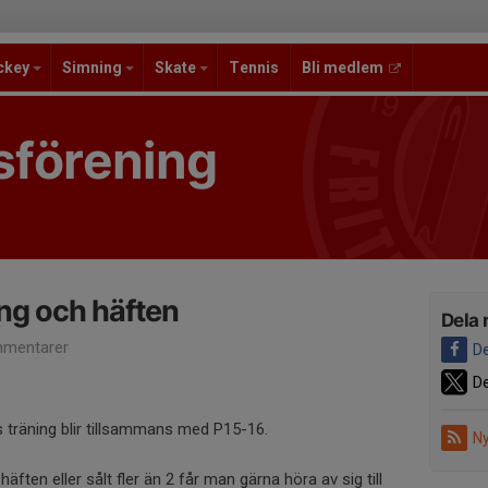
ckey
Simning
Skate
Tennis
Bli medlem
sförening
ing och häften
Dela 
mentarer
De
De
s träning blir tillsammans med P15-16.
Ny
äften eller sålt fler än 2 får man gärna höra av sig till