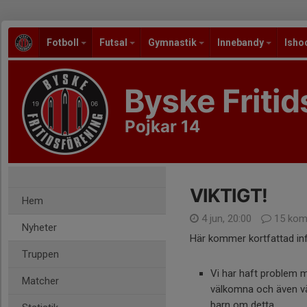
Fotboll
Futsal
Gymnastik
Innebandy
Isho
Byske Fritid
Pojkar 14
VIKTIGT!
Hem
4 jun, 20:00
15 kom
Nyheter
Här kommer kortfattad in
Truppen
Vi har haft problem m
Matcher
välkomna och även väl
barn om detta