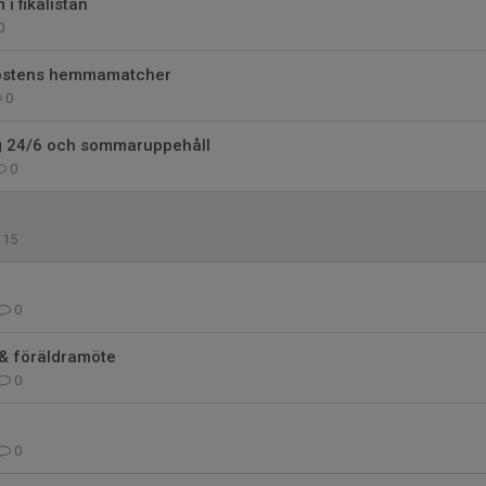
i fikalistan
0
 höstens hemmamatcher
0
ng 24/6 och sommaruppehåll
0
15
0
 & föräldramöte
0
0