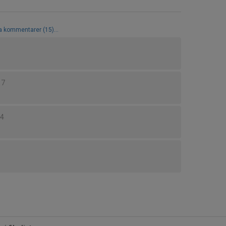
la kommentarer (15)...
17
54