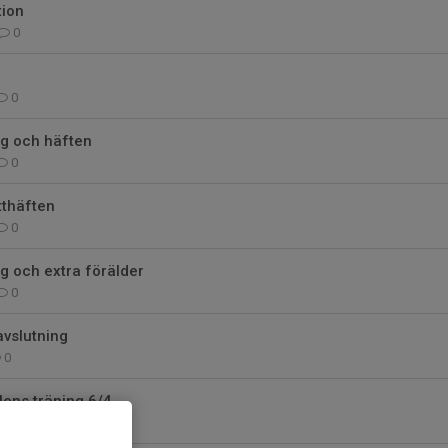
ion
0
0
ng och häften
0
tthäften
0
ng och extra förälder
0
 avslutning
0
lens träning 6/4
0