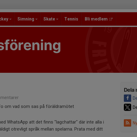
ckey
Simning
Skate
Tennis
Bli medlem
sförening
Dela 
mentarer
De
fo om vad som sas på föräldramötet
De
ed WhatsApp att det finns "lagchattar" där inte alla i
Ny
digt otrevligt språk mellan spelarna. Prata med ditt