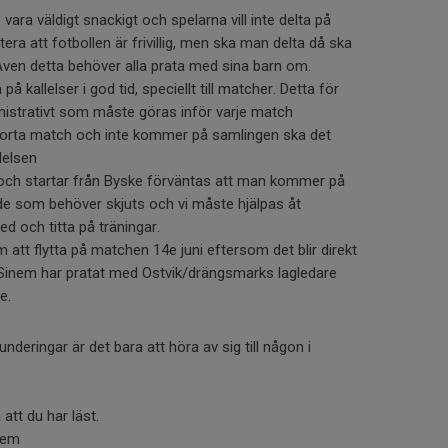
vara väldigt snackigt och spelarna vill inte delta på
gtera att fotbollen är frivillig, men ska man delta då ska
Även detta behöver alla prata med sina barn om.
 på kallelser i god tid, speciellt till matcher. Detta för
inistrativt som måste göras inför varje match
 borta match och inte kommer på samlingen ska det
llelsen
n och startar från Byske förväntas att man kommer på
de som behöver skjuts och vi måste hjälpas åt
d och titta på träningar.
tt flytta på matchen 14e juni eftersom det blir direkt
 Sinem har pratat med Ostvik/drängsmarks lagledare
e.
underingar är det bara att höra av sig till någon i
att du har läst.
nem