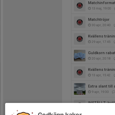
Matchinformat
13 maj, 19:00
Matchtröjor
30 apr, 20:40
Kvällens träni
29 apr, 17:45
Guldkorn raba
20 apr, 20:18
Kvällens träni
13 apr, 15:42
Extra slant till
9 apr, 19:30
INSTÄLLT: kväl
6 apr, 13:55
Godkänn kakor