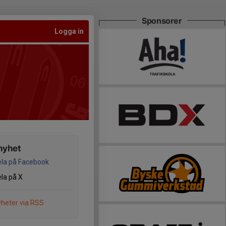
Sponsorer
Logga in
nyhet
la på Facebook
la på X
heter via RSS