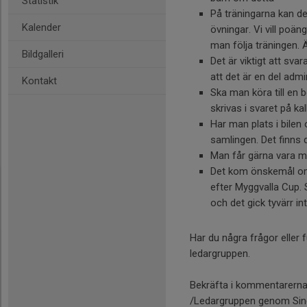
Statistik
På träningarna kan de 
Kalender
övningar. Vi vill poän
man följa träningen. 
Bildgalleri
Det är viktigt att svara
att det är en del adm
Kontakt
Ska man köra till en
skrivas i svaret på ka
Har man plats i bile
samlingen. Det finns 
Man får gärna vara me
Det kom önskemål om a
efter Myggvalla Cup.
och det gick tyvärr int
Har du några frågor eller f
ledargruppen.
Bekräfta i kommentarerna 
/Ledargruppen genom Si