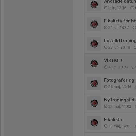
Ändrade datum 
Igår, 12:16
Fikalista för
21 jul, 18:37
Inställd träni
23 jun, 20:18
VIKTIGT!
4 jun, 20:00
Fotografering
26 maj, 19:46
Ny träningstid
24 maj, 11:02
Fikalista
13 maj, 19:05