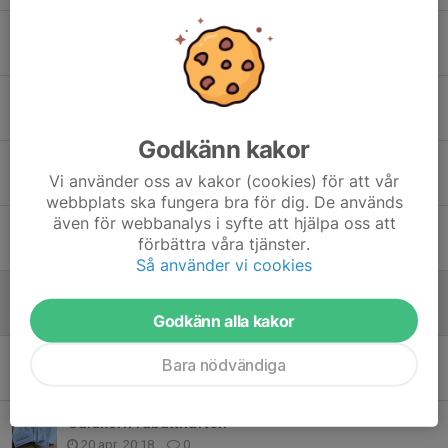
Fotografering
26 maj, 19:46
0
Ny träningstid & föräldramöte
24 maj, 11:02
0
Godkänn kakor
Fikalista
Vi använder oss av kakor (cookies) för att vår
13 maj, 19:05
0
webbplats ska fungera bra för dig. De används
även för webbanalys i syfte att hjälpa oss att
Matchinformation
förbättra våra tjänster.
13 maj, 19:00
0
Så använder vi cookies
Matchtröjor
30 apr, 20:40
0
Godkänn alla kakor
Kvällens träning och häften
Bara nödvändiga
29 apr, 17:45
0
Guldkorn rabatthäften
20 apr, 20:18
0