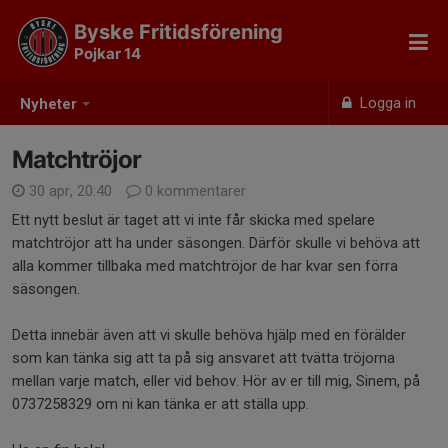
Byske Fritidsförening
Pojkar 14
Logga in
Nyheter
Matchtröjor
30 apr, 20:40
0 kommentarer
Ett nytt beslut är taget att vi inte får skicka med spelare
matchtröjor att ha under säsongen. Därför skulle vi behöva att
alla kommer tillbaka med matchtröjor de har kvar sen förra
säsongen.
Detta innebär även att vi skulle behöva hjälp med en förälder
som kan tänka sig att ta på sig ansvaret att tvätta tröjorna
mellan varje match, eller vid behov. Hör av er till mig, Sinem, på
0737258329 om ni kan tänka er att ställa upp.