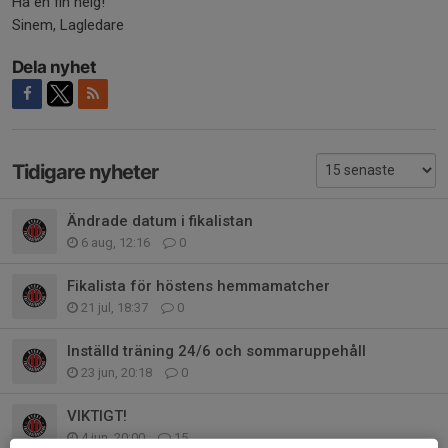
Ha en fin helg!
Sinem, Lagledare
Dela nyhet
Tidigare nyheter
Ändrade datum i fikalistan
6 aug, 12:16
0
Fikalista för höstens hemmamatcher
21 jul, 18:37
0
Inställd träning 24/6 och sommaruppehåll
23 jun, 20:18
0
VIKTIGT!
4 jun, 20:00
15