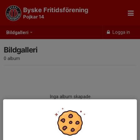
Byske Fritidsförening
Pojkar 14
Logga in
Bildgalleri
Bildgalleri
0 album
Inga album skapade