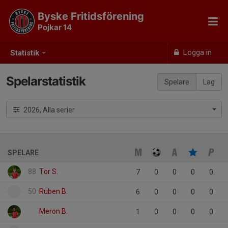
Byske Fritidsförening
Pojkar 14
Logga in
Statistik
Spelarstatistik
Spelare
Lag
2026, Alla serier
SPELARE
88
Tor S.
7
0
0
0
0
50
Ruben B.
6
0
0
0
0
Meron B.
1
0
0
0
0