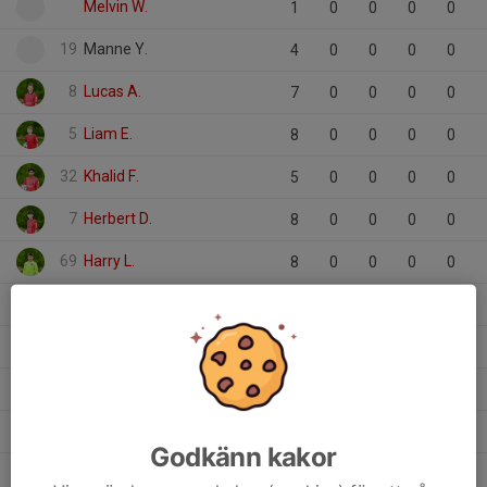
Melvin W.
1
0
0
0
0
19
Manne Y.
4
0
0
0
0
8
Lucas A.
7
0
0
0
0
5
Liam E.
8
0
0
0
0
32
Khalid F.
5
0
0
0
0
7
Herbert D.
8
0
0
0
0
69
Harry L.
8
0
0
0
0
42
Edvin N.
8
0
0
0
0
26
Dante B.
4
0
0
0
0
10
Colin L.
4
0
0
0
0
4
Colin G.
2
0
0
0
0
Godkänn kakor
Arvid N.
3
0
0
0
0