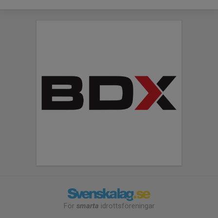
För
smarta
idrottsföreningar