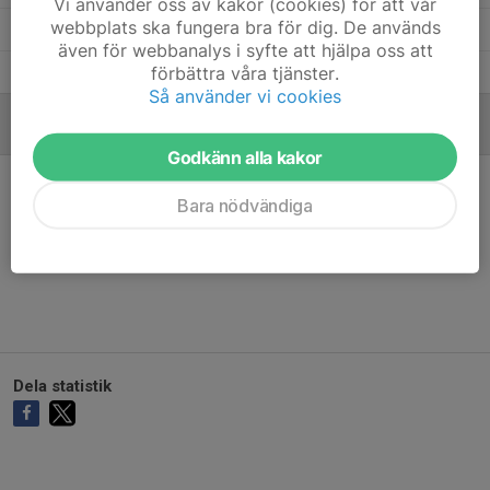
Vi använder oss av kakor (cookies) för att vår
webbplats ska fungera bra för dig. De används
6
Alexander Ö.
6
0
0
0
0
även för webbanalys i syfte att hjälpa oss att
förbättra våra tjänster.
21
Albin B.
7
0
0
0
0
Så använder vi cookies
MÅLVAKTER
Godkänn alla kakor
Bara nödvändiga
Ingen målvaktsstatistik inlagd
Dela statistik