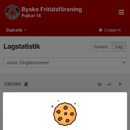
Byske Fritidsförening
Pojkar 14
Logga in
Statistik
Lagstatistik
Spelare
Lag
SÄSONG
M
+/-
P
Pojkar 12 år Norra Vit
0
0-0
-
2026
Pojkar 12 år Norra Höst Vit
0
0-0
-
2026
Pojkar 11 år Norra Höst Vit
0
0-0
-
2025