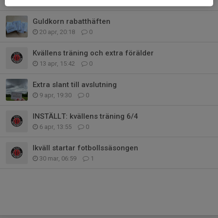
29 apr, 17:45
0
Guldkorn rabatthäften
20 apr, 20:18
0
Kvällens träning och extra förälder
13 apr, 15:42
0
Extra slant till avslutning
9 apr, 19:30
0
INSTÄLLT: kvällens träning 6/4
6 apr, 13:55
0
Ikväll startar fotbollssäsongen
30 mar, 06:59
1