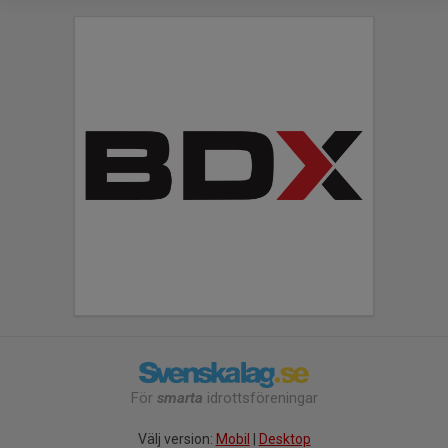
För
smarta
idrottsföreningar
Välj version:
Mobil
|
Desktop