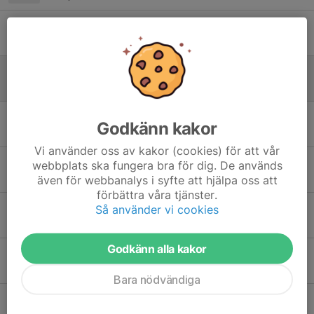
VIKTIGT!
4 jun, 20:00
15
Fotografering
26 maj, 19:46
0
Ny träningstid & föräldramöte
Godkänn kakor
24 maj, 11:02
0
Vi använder oss av kakor (cookies) för att vår
Fikalista
webbplats ska fungera bra för dig. De används
13 maj, 19:05
0
även för webbanalys i syfte att hjälpa oss att
förbättra våra tjänster.
Matchinformation
Så använder vi cookies
13 maj, 19:00
0
Godkänn alla kakor
Matchtröjor
30 apr, 20:40
0
Bara nödvändiga
Kvällens träning och häften