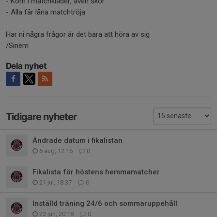
- Kom i matchkläder, även skor
- Alla får låna matchtröja
Har ni några frågor är det bara att höra av sig
/Sinem
Dela nyhet
Tidigare nyheter
Ändrade datum i fikalistan
6 aug, 12:16
0
Fikalista för höstens hemmamatcher
21 jul, 18:37
0
Inställd träning 24/6 och sommaruppehåll
23 jun, 20:18
0