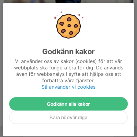
Godkänn kakor
Här hamnar automatiskt de senaste nyheterna på hemsidan. För
Vi använder oss av kakor (cookies) för att vår
att kunna börja administrera hemsidan loggar du in högst upp till
webbplats ska fungera bra för dig. De används
höger.
även för webbanalys i syfte att hjälpa oss att
förbättra våra tjänster.
/Svenskalag.se
Så använder vi cookies
Godkänn alla kakor
Bara nödvändiga