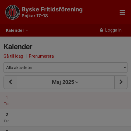
Byske Fritidsförening
Pojkar 17-18
Logga in
Kalender
Kalender
Gå till idag
|
Prenumerera
Maj 2025
1
Tor
2
Fre