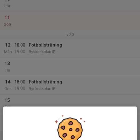
Lör
11
Sön
v.20
12
18:00
Fotbollsträning
19:00
Mån
Byskeskolan IP
13
Tis
14
18:00
Fotbollsträning
19:00
Ons
Byskeskolan IP
15
Tor
16
Fre
17