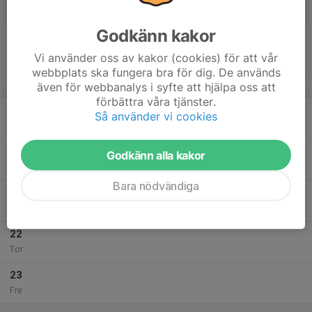
Lör
Godkänn kakor
18
10:00
Match mot Skellefteå FF P2017 Svart
12:00
Sön
Pojkar 8 år Norra Vit
Vi använder oss av kakor (cookies) för att vår
Bollhallen A
webbplats ska fungera bra för dig. De används
även för webbanalys i syfte att hjälpa oss att
v.21
förbättra våra tjänster.
19
18:00
Fotbollsträning
Så använder vi cookies
19:00
Mån
Byskeskolan IP
20
Godkänn alla kakor
Tis
Bara nödvändiga
21
18:00
Fotbollsträning
19:00
Ons
Gullringsplan
22
Tor
23
Fre