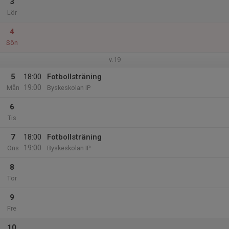
3
Lör
4
Sön
v.19
5
18:00
Fotbollsträning
19:00
Mån
Byskeskolan IP
6
Tis
7
18:00
Fotbollsträning
19:00
Ons
Byskeskolan IP
8
Tor
9
Fre
10