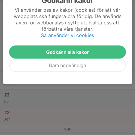
Godkänn kakor
17
Vi använder oss av kakor (cookies) för att vår
Mån
webbplats ska fungera bra för dig. De används
även för webbanalys i syfte att hjälpa oss att
18
förbättra våra tjänster.
Tis
Så använder vi cookies
19
Ons
Godkänn alla kakor
20
Bara nödvändiga
Tor
21
Fre
22
Lör
23
Sön
v.48