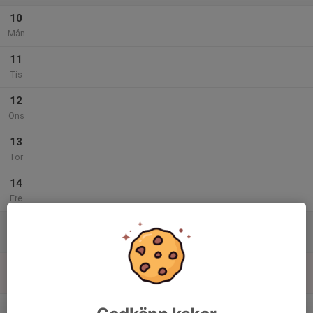
10
Mån
11
Tis
12
Ons
13
Tor
14
Fre
15
Lör
16
Sön
v.47