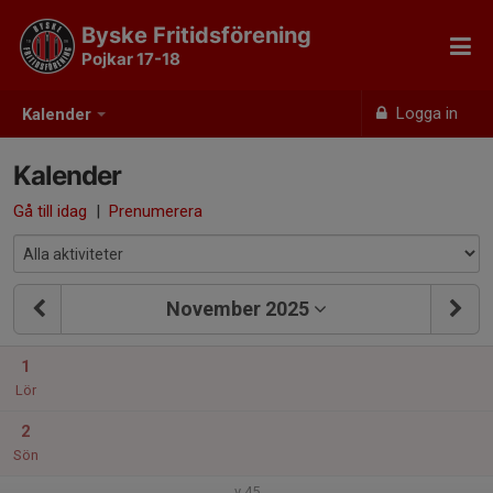
Byske Fritidsförening
Pojkar 17-18
Logga in
Kalender
Kalender
Gå till idag
|
Prenumerera
November 2025
1
Lör
2
Sön
v.45