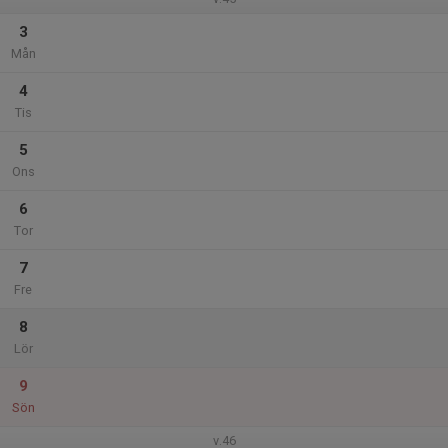
3
Mån
4
Tis
5
Ons
6
Tor
7
Fre
8
Lör
9
Sön
v.46