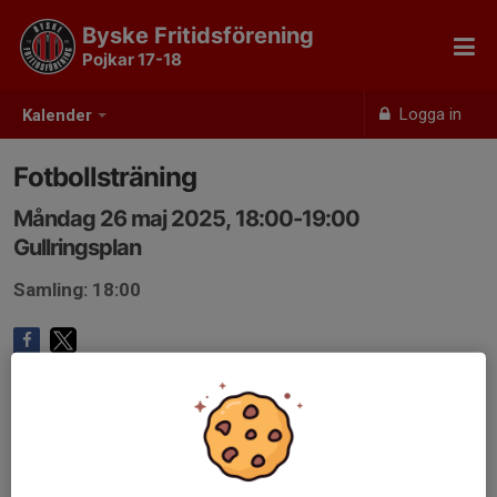
Byske Fritidsförening
Pojkar 17-18
Logga in
Kalender
Fotbollsträning
Måndag 26 maj 2025, 18:00-19:00
Gullringsplan
Samling: 18:00