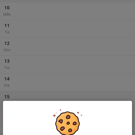
10
Mån
11
Tis
12
Ons
13
Tor
14
Fre
15
Lör
16
Sön
v.12