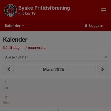
Byske Fritidsförening
Flickor 19
Logga in
Kalender
Kalender
Gå till idag
|
Prenumerera
Mars 2025
1
Lör
2
Sön
v.10